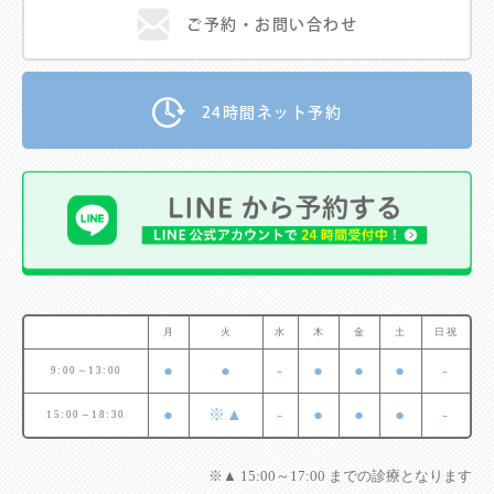
ご予約・お問い合わせ
24時間ネット予約
月
火
水
木
金
土
日祝
●
●
-
●
●
●
-
9:00～13:00
●
※▲
-
●
●
●
-
15:00～18:30
※▲ 15:00～17:00 までの診療となります