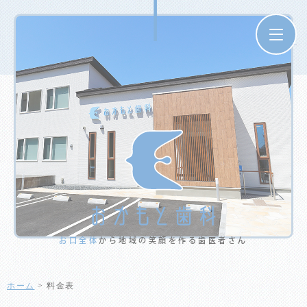
お口全体
から地域の笑顔を作る歯医者さん
ホーム
>
料金表